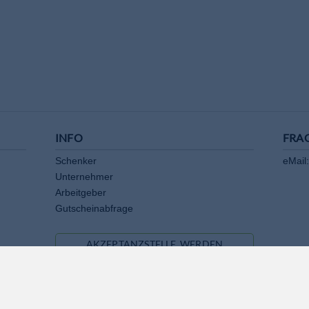
INFO
FRA
Schenker
eMail:
Unternehmer
Arbeitgeber
Gutscheinabfrage
AKZEPTANZSTELLE WERDEN