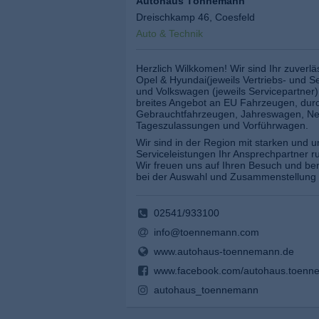
Autohaus Tönnemann
Dreischkamp 46, Coesfeld
Auto & Technik
Herzlich Wilkkomen! Wir sind Ihr zuverl
Opel & Hyundai(jeweils Vertriebs- und S
und Volkswagen (jeweils Servicepartner)
breites Angebot an EU Fahrzeugen, durc
Gebrauchtfahrzeugen, Jahreswagen, N
Tageszulassungen und Vorführwagen.
Wir sind in der Region mit starken und 
Serviceleistungen Ihr Ansprechpartner ru
Wir freuen uns auf Ihren Besuch und be
bei der Auswahl und Zusammenstellung
02541/933100
info@toennemann.com
www.autohaus-toennemann.de
www.facebook.com/autohaus.toenn
autohaus_toennemann