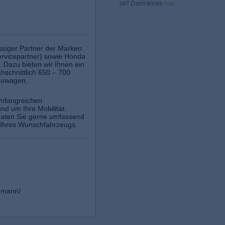
ist? Dann klicke
hier
.
ässiger Partner der Marken
ervicepartner) sowie Honda
. Dazu bieten wir Ihnen ein
hschnittlich 650 – 700
euwagen,
umfangreichen
nd um Ihre Mobilität.
raten Sie gerne umfassend
 Ihres Wunschfahrzeugs.
emann/