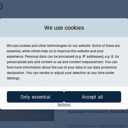
We use cookies
We use cookies and other technologies on our website. Some of these are
essential, while others help us to improve this website and your
experience. Personal data can be processed (e.g. IP addresses), e.g. B. for
personalized ads and content or ad and content measurement. You can
find more information about the use of your data in our
data protection
declaration. You can revoke or adjust your selection at any time under
Settings.
Only essential
Accept all
Settings
Autohaus Tönnemann, Dreischka
Du möchtest einen Gutschein kaufen, 