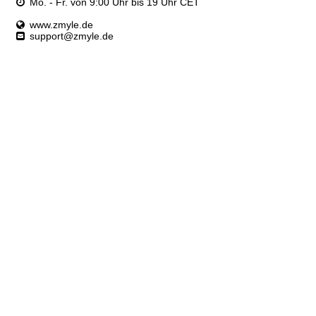
Mo. - Fr. von 9:00 Uhr bis 19 Uhr CET
www.zmyle.de
support@zmyle.de